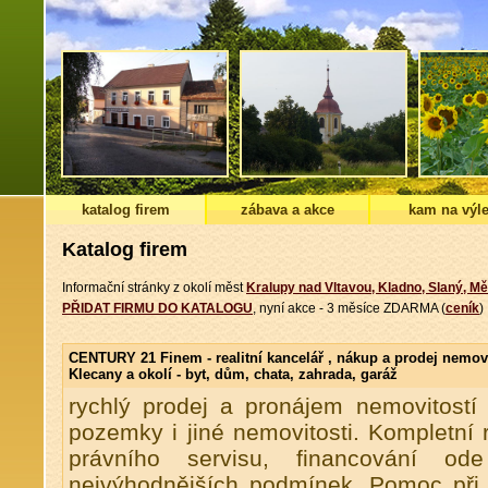
katalog firem
zábava a akce
kam na výle
Katalog firem
Informační stránky z okolí měst
Kralupy nad Vltavou, Kladno, Slaný, Mě
PŘIDAT FIRMU DO KATALOGU
, nyní akce - 3 měsíce ZDARMA (
ceník
)
CENTURY 21 Finem - realitní kancelář , nákup a prodej nemov
Klecany a okolí - byt, dům, chata, zahrada, garáž
rychlý prodej a pronájem nemovitostí 
pozemky i jiné nemovitosti. Kompletní r
právního servisu, financování o
nejvýhodnějších podmínek. Pomoc při 