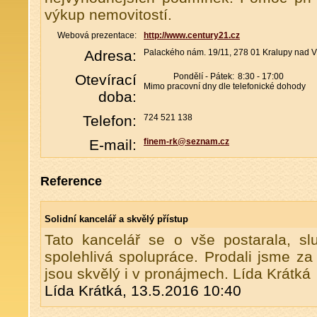
výkup nemovitostí.
Webová prezentace:
http://www.century21.cz
Adresa:
Palackého nám. 19/11, 278 01 Kralupy nad V
Otevírací
Pondělí - Pátek:
8:30 - 17:00
Mimo pracovní dny dle telefonické dohody
doba:
Telefon:
724 521 138
E-mail:
finem-rk@seznam.cz
Reference
Solidní kancelář a skvělý přístup
Tato kancelář se o vše postarala, sl
spolehlivá spolupráce. Prodali jsme za
jsou skvělý i v pronájmech. Lída Krátká
Lída Krátká, 13.5.2016 10:40