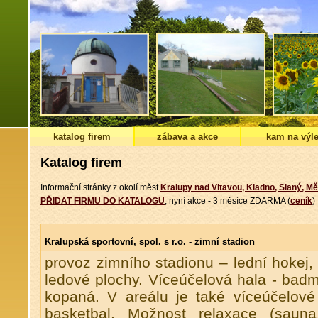
katalog firem
zábava a akce
kam na výle
Katalog firem
Informační stránky z okolí měst
Kralupy nad Vltavou, Kladno, Slaný, Mě
PŘIDAT FIRMU DO KATALOGU
, nyní akce - 3 měsíce ZDARMA (
ceník
)
Kralupská sportovní, spol. s r.o. - zimní stadion
provoz zimního stadionu – lední hokej, 
ledové plochy. Víceúčelová hala - badmin
kopaná. V areálu je také víceúčelové hř
basketbal. Možnost relaxace (sauna