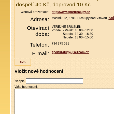
dospělí 40 Kč, doprovod 10 Kč.
Webová prezentace:
http://www.sportkralupy.cz
Adresa:
Mostní 812, 278 01 Kralupy nad Vltavou (
naj
Otevírací
VEŘEJNÉ BRUSLENÍ
Pondělí - Pátek:
10:00 - 12:00
doba:
Sobota:
14:30 - 16:30
Neděle:
13:00 - 15:00
Telefon:
734 375 591
E-mail:
sportkralupy@seznam.cz
foto
Vložit nové hodnocení
Nadpis:
Vaše hodnocení: