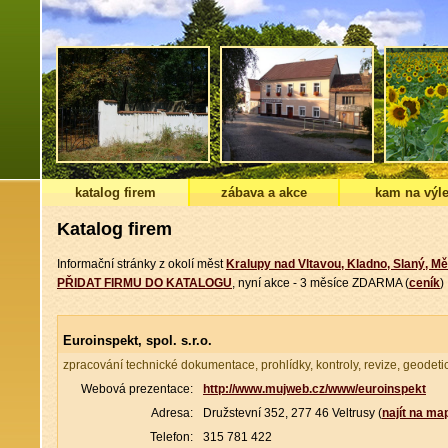
katalog firem
zábava a akce
kam na výle
Katalog firem
Informační stránky z okolí měst
Kralupy nad Vltavou, Kladno, Slaný, Mě
PŘIDAT FIRMU DO KATALOGU
, nyní akce - 3 měsíce ZDARMA (
ceník
)
Euroinspekt, spol. s.r.o.
zpracování technické dokumentace, prohlídky, kontroly, revize, geodet
Webová prezentace:
http://www.mujweb.cz/www/euroinspekt
Adresa:
Družstevní 352, 277 46 Veltrusy (
najít na ma
Telefon:
315 781 422