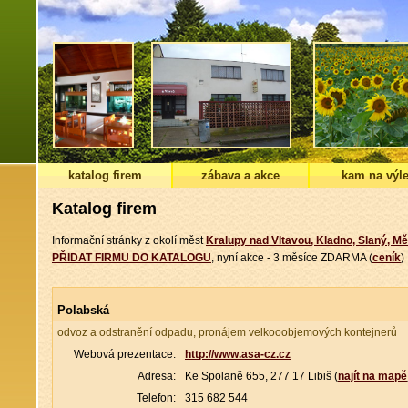
katalog firem
zábava a akce
kam na výle
Katalog firem
Informační stránky z okolí měst
Kralupy nad Vltavou, Kladno, Slaný, Mě
PŘIDAT FIRMU DO KATALOGU
, nyní akce - 3 měsíce ZDARMA (
ceník
)
Polabská
odvoz a odstranění odpadu, pronájem velkooobjemových kontejnerů
Webová prezentace:
http://www.asa-cz.cz
Adresa:
Ke Spolaně 655, 277 17 Libiš (
najít na mapě
Telefon:
315 682 544