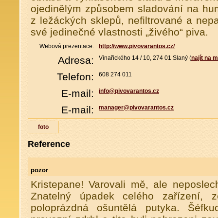
ojedinělým způsobem sladování na hu
z ležáckých sklepů, nefiltrované a nep
své jedinečné vlastnosti „živého“ piva.
Webová prezentace:
http://www.pivovarantos.cz/
Adresa:
Vinařického 14 / 10, 274 01 Slaný (
najít na 
Telefon:
608 274 011
E-mail:
info@pivovarantos.cz
E-mail:
manager@pivovarantos.cz
foto
Reference
pozor
Kristepane! Varovali mě, ale neposlec
Znatelný úpadek celého zařízení, z
poloprázdná ošuntělá putyka. Šéfkuc