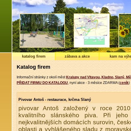
katalog firem
zábava a akce
kam na výle
Katalog firem
Informační stránky z okolí měst
Kralupy nad Vltavou, Kladno, Slaný, Mě
PŘIDAT FIRMU DO KATALOGU
, nyní akce - 3 měsíce ZDARMA (
ceník
)
Pivovar Antoš - restaurace, krčma Slaný
pivovar Antoš založený v roce 2010 
kvalitního slánského piva. Při jeh
nejkvalitnějších domácích surovin, čes
oblasti a vyhlášeného sladu z moravsk