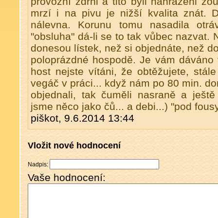
provozní zdrhl a tito byli nahrazeni zou
mrzí i na pivu je nižší kvalita znát. 
nálevna. Korunu tomu nasadila otrá
"obsluha" dá-li se to tak vůbec nazvat.
donesou lístek, než si objednáte, než dos
poloprázdné hospodě. Je vám dáváno 
host nejste vítáni, že obtěžujete, stál
vegáč v práci... když nám po 80 min. do
objednali, tak čuměli nasraně a ještě
jsme něco jako čů... a debi...) "pod fousy
piškot, 9.6.2014 13:44
Vložit nové hodnocení
Nadpis:
Vaše hodnocení: