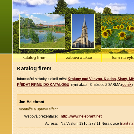
katalog firem
zábava a akce
kam na výle
Katalog firem
Informační stránky z okolí měst
Kralupy nad Vltavou, Kladno, Slaný, Mě
PŘIDAT FIRMU DO KATALOGU
, nyní akce - 3 měsíce ZDARMA (
ceník
)
Jan Helebrant
montáže a úpravy střech
Webová prezentace:
http://www.helebrant.net
Adresa:
Na Výsluní 1316, 277 11 Neratovice (
najít n