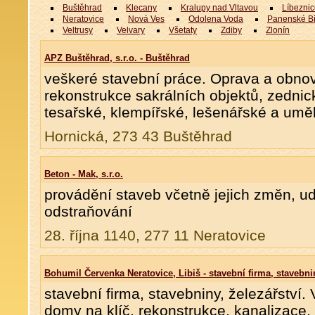
Buštěhrad
Klecany
Kralupy nad Vltavou
Líbezni
Neratovice
Nová Ves
Odolena Voda
Panenské B
Veltrusy
Velvary
Všetaty
Zdiby
Zlonín
APZ Buštěhrad, s.r.o. - Buštěhrad
veškeré stavební práce. Oprava a obno
rekonstrukce sakrálních objektů, zednick
tesařské, klempířské, lešenářské a umě
Hornická, 273 43 Buštěhrad
Beton - Mak, s.r.o.
provádění staveb včetně jejich změn, ud
odstraňování
28. října 1140, 277 11 Neratovice
Bohumil Červenka Neratovice, Libiš - stavební firma, stavebnin
stavební firma, stavebniny, železářství.
domy na klíč, rekonstrukce, kanalizace,