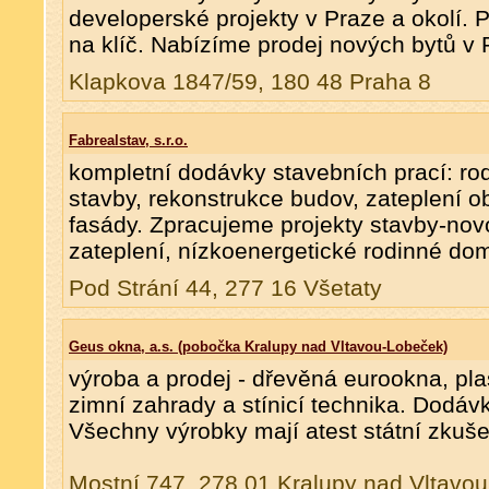
developerské projekty v Praze a okolí. 
na klíč. Nabízíme prodej nových bytů v 
Klapkova 1847/59, 180 48 Praha 8
Fabrealstav, s.r.o.
kompletní dodávky stavebních prací: ro
stavby, rekonstrukce budov, zateplení ob
fasády. Zpracujeme projekty stavby-nov
zateplení, nízkoenergetické rodinné do
Pod Strání 44, 277 16 Všetaty
Geus okna, a.s. (pobočka Kralupy nad Vltavou-Lobeček)
výroba a prodej - dřevěná eurookna, pla
zimní zahrady a stínicí technika. Dodávk
Všechny výrobky mají atest státní zkuš
Mostní 747, 278 01 Kralupy nad Vltavou