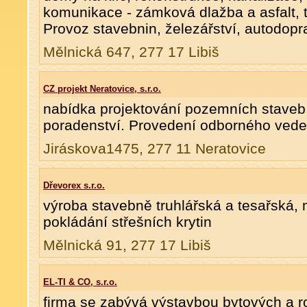
komunikace - zámková dlažba a asfalt, t
Provoz stavebnin, železářství, autodopr
Mělnická 647, 277 17 Libiš
CZ projekt Neratovice, s.r.o.
nabídka projektování pozemních staveb,
poradenství. Provedení odborného veden
Jiráskova1475, 277 11 Neratovice
Dřevorex s.r.o.
výroba stavebně truhlářská a tesařská, 
pokládání střešních krytin
Mělnická 91, 277 17 Libiš
EL-TI & CO, s.r.o.
firma se zabývá výstavbou bytových a r