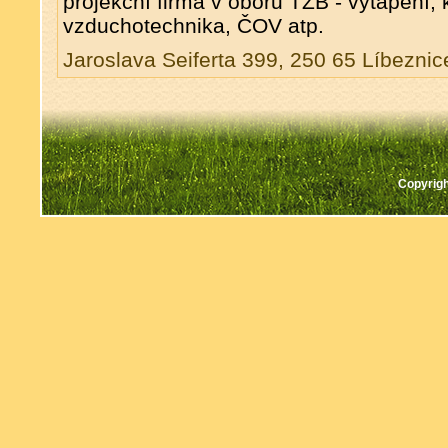
projekční firma v oboru TZB - vytápění, 
vzduchotechnika, ČOV atp.
Jaroslava Seiferta 399, 250 65 Líbeznic
Copyrigh