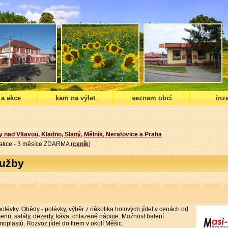
 a akce
kam na výlet
seznam obcí
inze
y nad Vltavou, Kladno, Slaný, Mělník, Neratovice a Praha
í akce - 3 měsíce ZDARMA (
ceník
)
lužby
olévky. Obědy - polévky, výběr z několika hotových jídel v cenách od
enu, saláty, dezerty, káva, chlazené nápoje. Možnost balení
oplastů. Rozvoz jídel do firem v okolí Měšic.