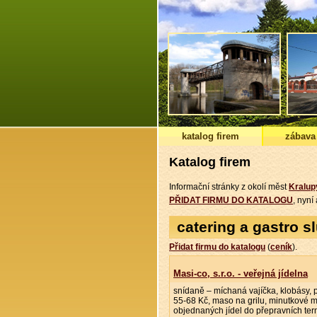
katalog firem
zábava
Katalog firem
Informační stránky z okolí měst
Kralup
PŘIDAT FIRMU DO KATALOGU
, nyn
catering a gastro s
Přidat firmu do katalogu
(
ceník
).
Masi-co, s.r.o. - veřejná jídelna
snídaně – míchaná vajíčka, klobásy, p
55-68 Kč, maso na grilu, minutkové m
objednaných jídel do přepravních term