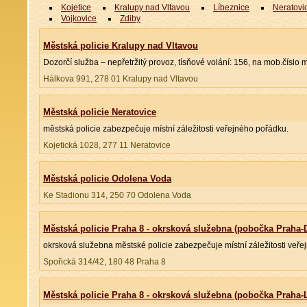
Kojetice
Kralupy nad Vltavou
Líbeznice
Neratovi
Vojkovice
Zdiby
Městská policie Kralupy nad Vltavou
Dozorčí služba – nepřetržitý provoz, tísňové volání: 156, na mob.čísl
Hálkova 991, 278 01 Kralupy nad Vltavou
Městská policie Neratovice
městská policie zabezpečuje místní záležitosti veřejného pořádku.
Kojetická 1028, 277 11 Neratovice
Městská policie Odolena Voda
Ke Stadionu 314, 250 70 Odolena Voda
Městská policie Praha 8 - okrsková služebna (pobočka Praha-
okrsková služebna městské policie zabezpečuje místní záležitosti veře
Spořická 314/42, 180 48 Praha 8
Městská policie Praha 8 - okrsková služebna (pobočka Praha-