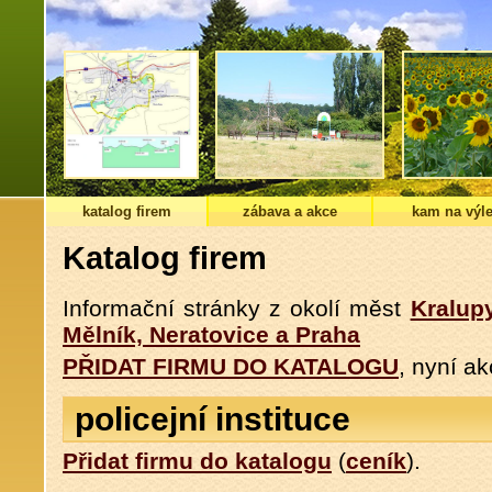
katalog firem
zábava a akce
kam na výle
Katalog firem
Informační stránky z okolí měst
Kralup
Mělník, Neratovice a Praha
PŘIDAT FIRMU DO KATALOGU
, nyní a
policejní instituce
Přidat firmu do katalogu
(
ceník
).