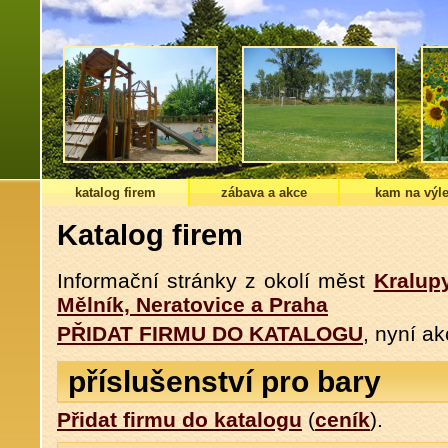
katalog firem
zábava a akce
kam na výle
Katalog firem
Informační stránky z okolí měst
Kralup
Mělník, Neratovice a Praha
PŘIDAT FIRMU DO KATALOGU
, nyní a
příslušenství pro bary
Přidat firmu do katalogu
(
ceník
).