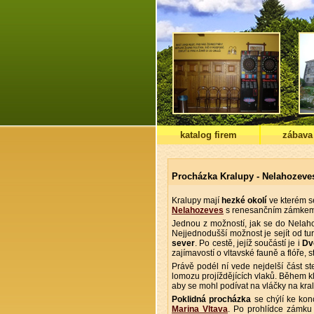
katalog firem
zábava
Procházka Kralupy - Nelahozeve
Kralupy mají
hezké okolí
ve kterém s
Nelahozeves
s renesančním zámkem 
Jednou z možností, jak se do Nelaho
Nejjednodušší možnost je sejít od tu
sever
. Po cestě, jejíž součástí je i
Dv
zajímavostí o vltavské fauně a flóře, 
Právě podél ní vede nejdelší část s
lomozu projíždějících vlaků. Během k
aby se mohl podívat na vláčky na kra
Poklidná procházka
se chýlí ke konc
Marina Vltava
. Po prohlídce zámku