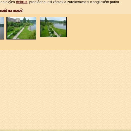
 nedalekých
Veltrus
, prohlédnout si zámek a zarelaxovat si v anglickém parku.
najít na mapě
)