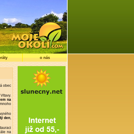
ráty
o nás
alá obec
 Vltavy.
rem na
e mnoho
časného
dý den
,
tauraci
dále na