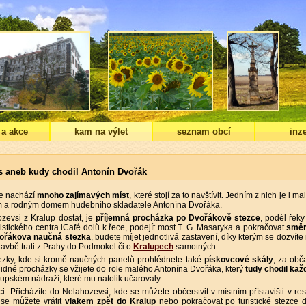
 a akce
kam na výlet
seznam obcí
inze
s aneb kudy chodil Antonín Dvořák
e nachází
mnoho zajímavých míst
, které stojí za to navštívit. Jedním z nich je i m
a rodným domem hudebního skladatele Antonína Dvořáka.
zevsi z Kralup dostat, je
příjemná procházka po Dvořákově stezce
, podél řeky
ristického centra iCafé dolů k řece, podejít most T. G. Masaryka a pokračovat
smě
ořákova naučná stezka
, budete míjet jednotlivá zastavení, díky kterým se dozvít
stavbě trati z Prahy do Podmokel či o
Kralupech
samotných.
tezky, kde si kromě naučných panelů prohlédnete také
pískovcové skály
, za ob
lidné procházky se vžijete do role malého Antonína Dvořáka, který
tudy chodil kaž
lupském nádraží, které mu natolik učarovaly.
i. Přicházíte do Nelahozevsi, kde se můžete občerstvit v místním přístavišti v res
 se můžete vrátit
vlakem zpět do Kralup
nebo pokračovat po turistické stezce 