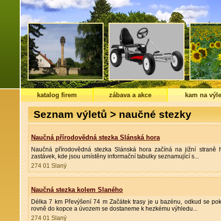
katalog firem
zábava a akce
kam na výle
Seznam výletů > naučné stezky
Naučná přírodovědná stezka Slánská hora
Naučná přírodovědná stezka Slánská hora začíná na jižní straně 
zastávek, kde jsou umístěny informační tabulky seznamující s...
274 01 Slaný
Naučná stezka kolem Slaného
Délka 7 km Převýšení 74 m Začátek trasy je u bazénu, odkud se pokr
rovně do kopce a úvozem se dostaneme k hezkému výhledu...
274 01 Slaný